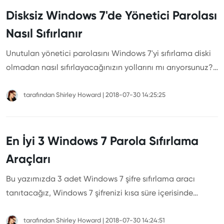
Disksiz Windows 7'de Yönetici Parolası
Nasıl Sıfırlanır
Unutulan yönetici parolasını Windows 7'yi sıfırlama diski
olmadan nasıl sıfırlayacağınızın yollarını mı arıyorsunuz?
Bu yazımızda, Windows 7'de disk kullanmadan yönetici
parolasını sıfırlamanıza yardımcı olacak en iyi 3 yolu
tarafından
Shirley Howard
|
2018-07-30 14:25:25
hazırladık. Kontrol etmek için okumaya devam edin!
En İyi 3 Windows 7 Parola Sıfırlama
Araçları
Bu yazımızda 3 adet Windows 7 şifre sıfırlama aracı
tanıtacağız, Windows 7 şifrenizi kısa süre içerisinde
sıfırlayabilirsiniz.
tarafından
Shirley Howard
|
2018-07-30 14:24:51