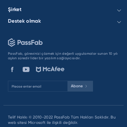
Excel Şifresi
Şirket
PassFab 4WinKey
iPhone Şifresi
PassFab for Excel
Destek olmak
Hakkımızda
Android Şifresi
iPhone Unlock
İşletme
Bizimle iletişime geçin
PassFab Android Unlock
Gizlilik Politikası
Sipariş SSS
şartlar ve koşullar
Kayıt SSS
PassFab, görevinizi çözmek için değerli uygulamalar sunan 10 yılı
aşkın süredir lider bir yazılım sağlayıcısıdır.
Nasıl Yapılır Eğitimleri
Abone
Telif Hakkı © 2010-2022 PassFab Tüm Hakları Saklıdır. Bu
web sitesi Microsoft ile ilişkili değildir.