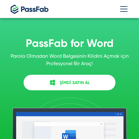
PassFab for Word
Parola Olmadan Word Belgesinin Kilidini Açmak için
Profesyonel Bir Araç!
ŞİMDİ SATIN AL