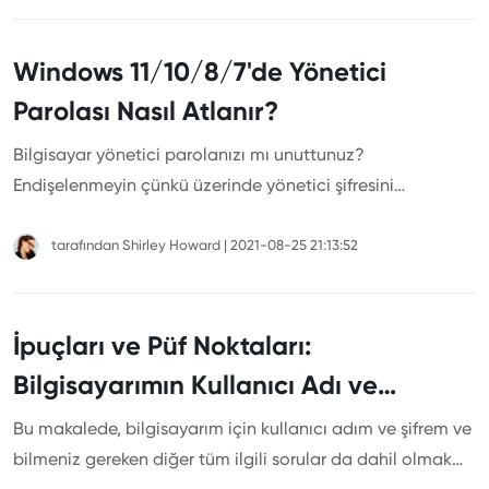
bulun.
Windows 11/10/8/7'de Yönetici
Parolası Nasıl Atlanır?
Bilgisayar yönetici parolanızı mı unuttunuz?
Endişelenmeyin çünkü üzerinde yönetici şifresini
atlayabilirsiniz.
tarafından
Shirley Howard
|
2021-08-25 21:13:52
İpuçları ve Püf Noktaları:
Bilgisayarımın Kullanıcı Adı ve
Parolası Nedir?
Bu makalede, bilgisayarım için kullanıcı adım ve şifrem ve
bilmeniz gereken diğer tüm ilgili sorular da dahil olmak