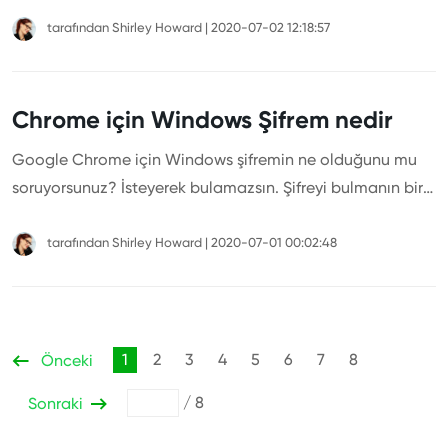
üzere Windows kullanıcı adı ve şifresi hakkında her şeyi
öğreneceksiniz.
tarafından
Shirley Howard
|
2020-07-02 12:18:57
Chrome için Windows Şifrem nedir
Google Chrome için Windows şifremin ne olduğunu mu
soruyorsunuz? İsteyerek bulamazsın. Şifreyi bulmanın bir
yolu var. Daha fazlasını öğrenmek için makalemize göz
atmanız yeterli.
tarafından
Shirley Howard
|
2020-07-01 00:02:48
1
2
3
4
5
6
7
8
Önceki
/
8
Sonraki