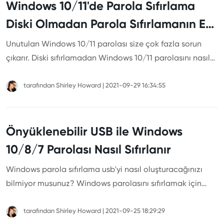
Windows 10/11'de Parola Sıfırlama
Diski Olmadan Parola Sıfırlamanın En
İyi 5 Yolu
Unutulan Windows 10/11 parolası size çok fazla sorun
çıkarır. Diski sıfırlamadan Windows 10/11 parolasını nasıl
sıfırlayacağınızı bilmiyor musunuz? Bir parola sıfırlama
USB'si oluşturmak ister misiniz? Tüm çözümleri
tarafından
Shirley Howard
|
2021-09-29 16:34:55
makalemizde bulabilirsiniz.
Önyüklenebilir USB ile Windows
10/8/7 Parolası Nasıl Sıfırlanır
Windows parola sıfırlama usb'yi nasıl oluşturacağınızı
bilmiyor musunuz? Windows parolasını sıfırlamak için
parola sıfırlama diskini nasıl kullanacağınızı bilmiyor
musunuz? Aşağıdaki makaleyi kontrol ederek bir çözüm
tarafından
Shirley Howard
|
2021-09-25 18:29:29