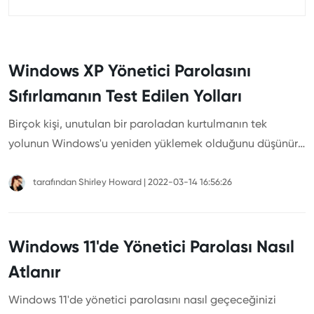
Windows XP Yönetici Parolasını
Sıfırlamanın Test Edilen Yolları
Birçok kişi, unutulan bir paroladan kurtulmanın tek
yolunun Windows'u yeniden yüklemek olduğunu düşünür.
Bu kişilerden biriyseniz ve Windows XP yönetici şifresini
unuttuysanız, BEKLEYİN! Veri kaybetmeden veya
tarafından
Shirley Howard
|
2022-03-14 16:56:26
Windows'u yeniden yüklemeden Windows XP parolalarını
sıfırlamanın birçok başka yolu vardır.
Windows 11'de Yönetici Parolası Nasıl
Atlanır
Windows 11'de yönetici parolasını nasıl geçeceğinizi