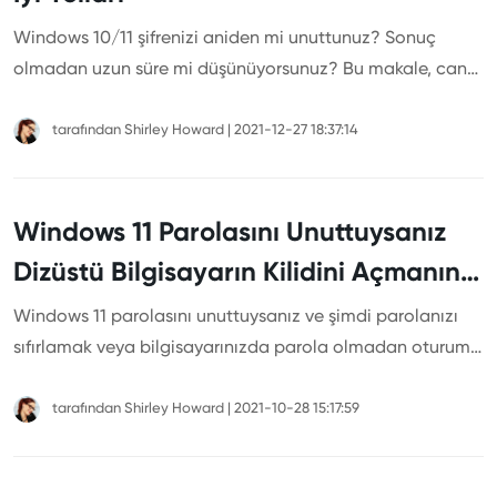
Windows 10/11 şifrenizi aniden mi unuttunuz? Sonuç
olmadan uzun süre mi düşünüyorsunuz? Bu makale, can
sıkıcı şifre sorununu kolay yollarla nasıl atlayacağınızı
öğretecektir.
tarafından
Shirley Howard
|
2021-12-27 18:37:14
Windows 11 Parolasını Unuttuysanız
Dizüstü Bilgisayarın Kilidini Açmanın
Test Edilmiş Yolları
Windows 11 parolasını unuttuysanız ve şimdi parolanızı
sıfırlamak veya bilgisayarınızda parola olmadan oturum
açmak istiyorsanız endişelenmeyin. Arkanıza yaslanın ve
bu makaleyi bir okuyun. Bu makalenin önerdiği test
tarafından
Shirley Howard
|
2021-10-28 15:17:59
edilmiş yollardan birinde sorununuza kesinlikle bir çözüm
bulacaksınız.