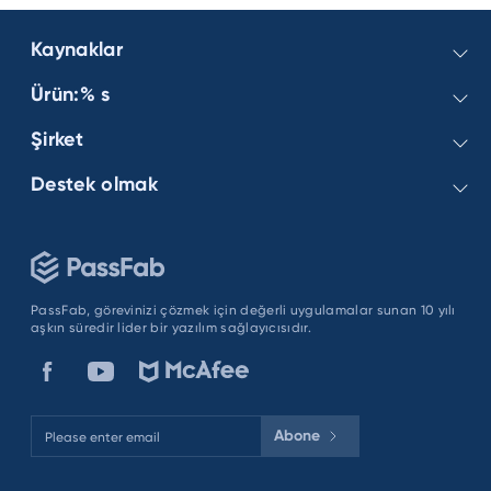
Kaynaklar
Ürün:% s
Windows Şifresi
Excel Şifresi
Şirket
PassFab 4WinKey
iPhone Şifresi
PassFab for Excel
Destek olmak
Hakkımızda
Android Şifresi
iPhone Unlock
İşletme
Bizimle iletişime geçin
PassFab Android Unlock
Gizlilik Politikası
Sipariş SSS
şartlar ve koşullar
Kayıt SSS
PassFab, görevinizi çözmek için değerli uygulamalar sunan 10 yılı
aşkın süredir lider bir yazılım sağlayıcısıdır.
Nasıl Yapılır Eğitimleri
Abone