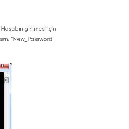
esabın girilmesi için
z isim. "New_Password"