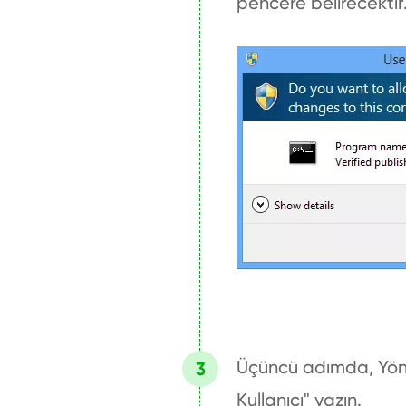
pencere belirecektir.
Üçüncü adımda, Yöne
Kullanıcı" yazın.