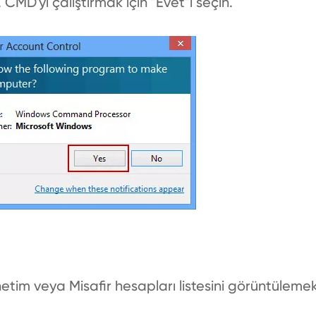
 CMD'yi çalıştırmak için "Evet"i seçin.
tim veya Misafir hesapları listesini görüntüleme