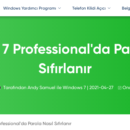
Windows Yardımcı Programı
Telefon Kilidi Açıcı
Belg
Ofis Parolası
belge
assFab 4WinKey
PassFab Activation Unlock
PassFab for Excel
PassFab for P
assFab Screen Recorder
PassFab iPhone Unlock
 Professional'da Pa
PassFab for Word
PassFab for R
assFab Duplicate File Deleter
PassFab Android Unlock
PassFab for PPT
PassFab for ZI
Sıfırlanır
assFab for ISO
PassFab iPhone Backup Unlock
PassFab for Office
PassFab Produ
PassFab iOS Password Manager
Tarafından
Andy Samuel
ile
Windows 7
| 2021-04-27
Ona
essional'da Parola Nasıl Sıfırlanır