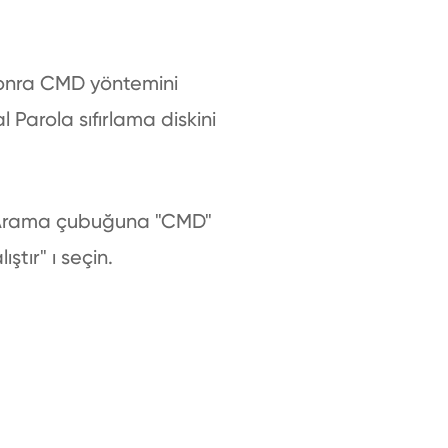
 sonra CMD yöntemini
l Parola sıfırlama diskini
. Arama çubuğuna "CMD"
tır" ı seçin.