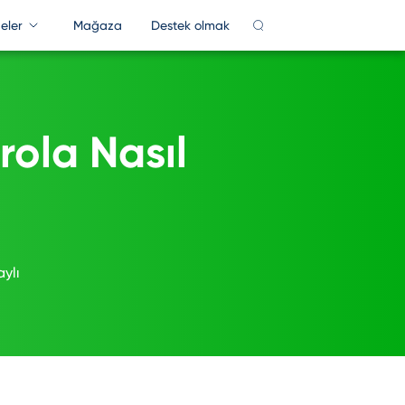
eler
Mağaza
Destek olmak
PDF Çevrimiçi
DF
PDF Converter
rola Nasıl
AR
PDF'yi Böl
P
PDF'yi sıkıştır
ct Key Recovery
Daha Fazla Bilgi >>
ylı