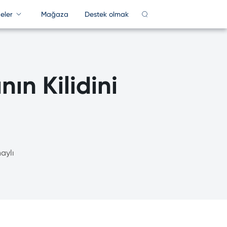
eler
Mağaza
Destek olmak
PDF Çevrimiçi
DF
PDF Converter
ın Kilidini
AR
PDF'yi Böl
P
PDF'yi sıkıştır
ct Key Recovery
Daha Fazla Bilgi >>
aylı