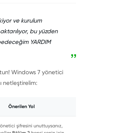
kiyor ve kurulum
 aktarılıyor, bu yüzden
aybedeceğim YARDIM
utun! Windows 7 yönetici
 netleştirelim:
Önerilen Yol
netici şifresini unuttuysanız,
yollar
Bölüm 2
hepsi senin için