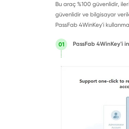
Bu araç %100 güvenlidir, ile
güvenlidir ve bilgisayar veri
PassFab 4WinKey'i kullanmak 
PassFab 4WinKey'i in