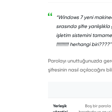
“Windows 7 yeni makinede
sırasında şifre yanlışlıkl
işletim sistemini tamam
!!!!!!!!!! herhangi biri????"
Parolayı unuttuğunuzda gerçe
şifresinin nasıl açılacağını 
Yerleşik
Boş bir parola 
yönetici
hesabıdır ve en yü