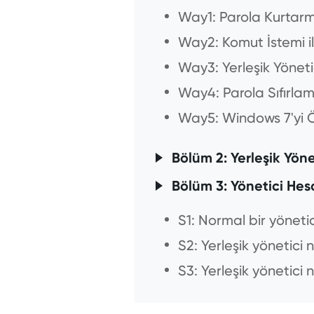
Way1: Parola Kurtarma
Way2: Komut İstemi il
Way3: Yerleşik Yönetic
Way4: Parola Sıfırlama
Way5: Windows 7'yi Ö
Bölüm 2: Yerleşik Yön
Bölüm 3: Yönetici Hesa
S1: Normal bir yöneti
S2: Yerleşik yönetici na
S3: Yerleşik yönetici 