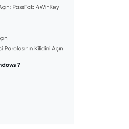
i Açın: PassFab 4WinKey
çın
arolasının Kilidini Açın
indows 7