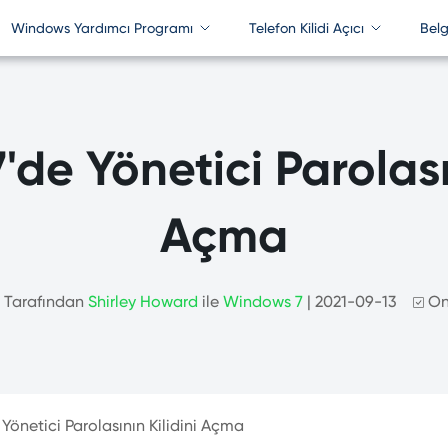
Windows Yardımcı Programı
Telefon Kilidi Açıcı
Belg
Ofis Parolası
belge
assFab 4WinKey
PassFab Activation Unlock
PassFab for Excel
PassFab for P
assFab Screen Recorder
PassFab iPhone Unlock
de Yönetici Parolasın
PassFab for Word
PassFab for R
assFab Duplicate File Deleter
PassFab Android Unlock
PassFab for PPT
PassFab for ZI
Açma
assFab for ISO
PassFab iPhone Backup Unlock
PassFab for Office
PassFab Produ
PassFab iOS Password Manager
Tarafından
Shirley Howard
ile
Windows 7
| 2021-09-13
On
önetici Parolasının Kilidini Açma