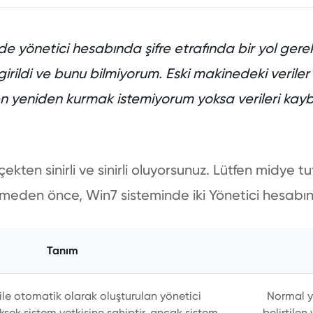
 yönetici hesabında şifre etrafında bir yol gere
a girildi ve bunu bilmiyorum. Eski makinedeki veriler
en yeniden kurmak istemiyorum yoksa verileri k
kten sinirli ve sinirli oluyorsunuz. Lütfen midye t
bilmeden önce, Win7 sisteminde iki Yönetici hesabını
Tanım
ile otomatik olarak oluşturulan yönetici
Normal yö
ksek sistem yetkisine sahiptir, ancak sistem
belirtilen 