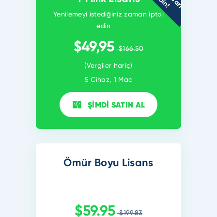
a
E
!
Yenilemeyi istediğiniz zaman iptal
edin
$49,95
$166.50
(Vergiler hariç)
5 Cihaz, 1 Mac
ŞİMDİ SATIN AL
Ömür Boyu Lisans
$59.95
$199.83