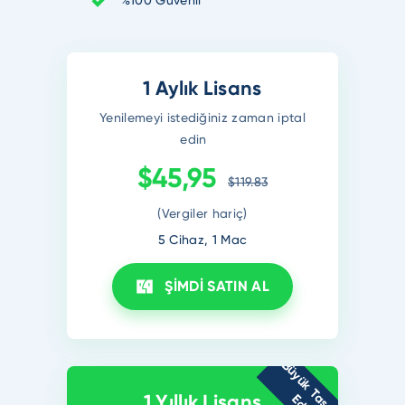
1 Aylık Lisans
Yenilemeyi istediğiniz zaman iptal
edin
$45,95
$119.83
(Vergiler hariç)
5 Cihaz, 1 Mac
ŞİMDİ SATIN AL
B
ü
y
ü
k
T
s
a
r
r
u
f
d
i
n
1 Yıllık Lisans