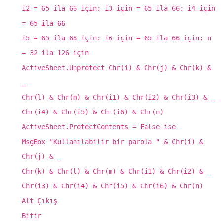
i2 = 65 ila 66 için: i3 için = 65 ila 66: i4 için
= 65 ila 66
i5 = 65 ila 66 için: i6 için = 65 ila 66 için: n
= 32 ila 126 için
ActiveSheet.Unprotect Chr(i) & Chr(j) & Chr(k) &
_
Chr(l) & Chr(m) & Chr(i1) & Chr(i2) & Chr(i3) & _
Chr(i4) & Chr(i5) & Chr(i6) & Chr(n)
ActiveSheet.ProtectContents = False ise
MsgBox "Kullanılabilir bir parola " & Chr(i) &
Chr(j) & _
Chr(k) & Chr(l) & Chr(m) & Chr(i1) & Chr(i2) & _
Chr(i3) & Chr(i4) & Chr(i5) & Chr(i6) & Chr(n)
Alt Çıkış
Bitir