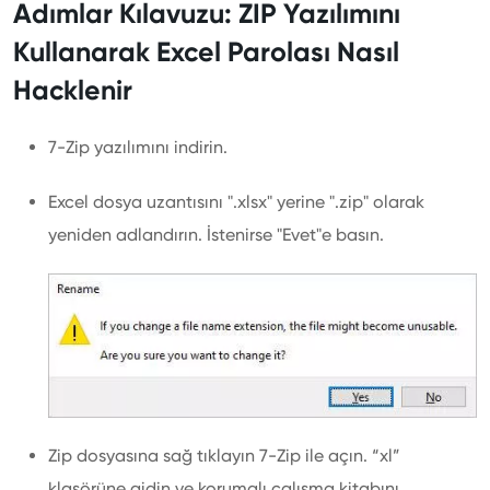
Adımlar Kılavuzu: ZIP Yazılımını
Kullanarak Excel Parolası Nasıl
Hacklenir
7-Zip yazılımını indirin.
Excel dosya uzantısını ".xlsx" yerine ".zip" olarak
yeniden adlandırın. İstenirse "Evet"e basın.
Zip dosyasına sağ tıklayın 7-Zip ile açın. “xl”
klasörüne gidin ve korumalı çalışma kitabını